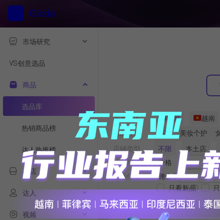
市场研究
创意选品
商品
选品库
国家地区
美国
越南
热销商品榜
商品分类
不限
美妆个护
食品饮料
家电
店铺类型
不限
本土店
达人热推榜
母婴用品
儿童时
核心指标
价格
小店
商品信息
佣金率
只看新品
只
达人
视频