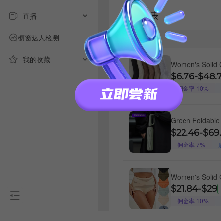
商品列表
直播
橱窗达人检测
商品
我的收藏
Women's Solid 
Casual Comfy M
$6.76
-
$48.
Outfits 2024, W
佣金率 10%
Daily Wear, Kni
Green Foldable
Umbrella, 1pc 
$22.46
-
$69
Windproof Reinf
佣金率 7%
Women, Durable
Umbrella, for R
Wind Resistant 
Women's Solid C
Umbrella #GLO
High Elasticity
$21.84
-
$29
Breathable Casu
佣金率 10%
Ladies Underwea
Soft Panties, 