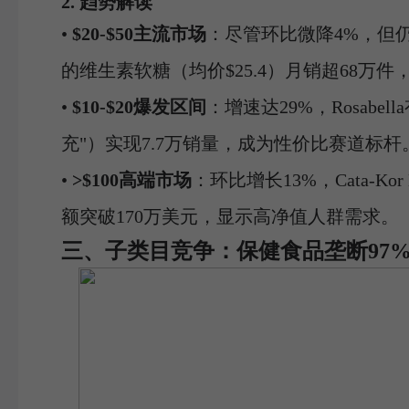
2. 趋势解读
•
$20-$50主流市场
：尽管环比微降4%，但仍占
的维生素软糖（均价$25.4）月销超68万
•
$10-$20爆发区间
：增速达29%，Rosab
充"）实现7.7万销量，成为性价比赛道标杆
•
>$100高端市场
：环比增长13%，Cata-K
额突破170万美元，显示高净值人群需求。
三、子类目竞争：保健食品垄断97