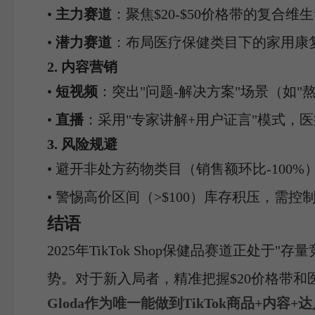
•
主力赛道
：聚焦$20-$50价格带的复合维
•
潜力赛道
：布局医疗保健类目下的家用康
2. 内容营销
•
短视频
：突出"问题-解决方案"场景（如
•
直播
：采用"专家讲解+用户证言"模式，
3. 风险规避
• 避开非处方药物类目（销售额环比-100
• 警惕高价区间（>$100）库存积压，需控
结语
2025年TikTok Shop保健品赛道正
势。对于新入局者，精准把握$20价格带
Gloda作为唯一能做到TikTok商品+内