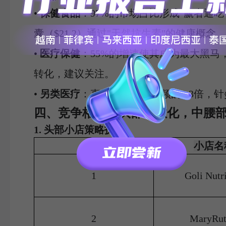
•
保健食品
：97%的市场占比形成"赢者通吃"格局
囊（$21.2）通过"天然抗生素"的健康概念
•
医疗保健
：55%的增速使其成为最大黑马
转化，建议关注。
•
另类医疗
：直播转化率是视频的2.3倍，
四、竞争格局：头部分散化，中腰
1. 头部小店策略拆解
排名
小店名
1
Goli Nutr
2
MaryRut