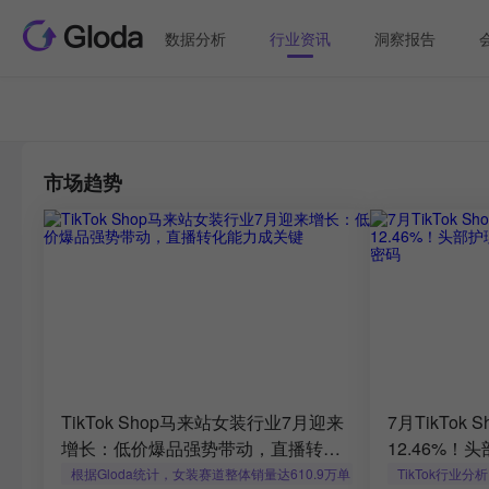
数据分析
行业资讯
洞察报告
市场趋势
TikTok Shop马来站女装行业7月迎来
7月TikTo
增长：低价爆品强势带动，直播转化
12.46%
能力成关键
成新爆款密
根据Gloda统计，女装赛道整体销量达610.9万单，环比增长14.95
TikTok行业分析