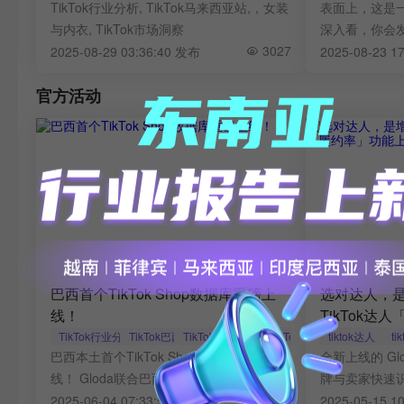
TikTok行业分析, TikTok马来西亚站,，女装
表面上，这是一
与内衣, TikTok市场洞察
深入看，你会
3027
辑在变，爆品
2025-08-29 03:36:40 发布
2025-08-23 1
官方活动
巴西首个TikTok Shop数据库重磅上
选对达人，
线！
TikTok
来更稳健的
TikTok行业分析
TikTok巴西
TikTok功能上线，TikTok数据
tiktok达人
t
巴西本土首个TikTok Shop数据库重磅上
全新上线的 G
线！ Gloda联合巴西最大直播机构
牌与卖家快速
ABLELIVE开启品牌美洲出海增长新通道！
2935
降低违约风险
2025-06-04 07:33:52 发布
2025-05-15 1