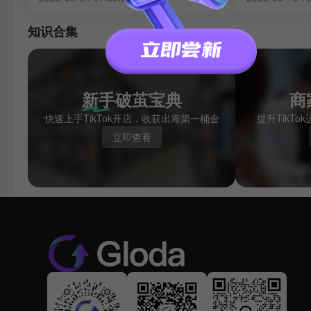
报。
知识合集
新手破茧宝典
商
快速上手TikTok开店，收获出海第一桶金
提升TikT
立即查看