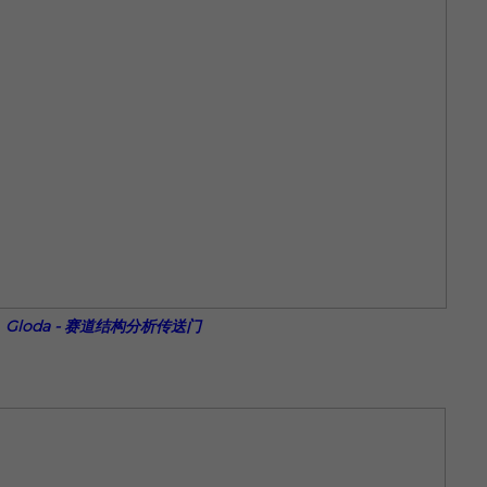
Gloda - 赛道结构分析传送门
；