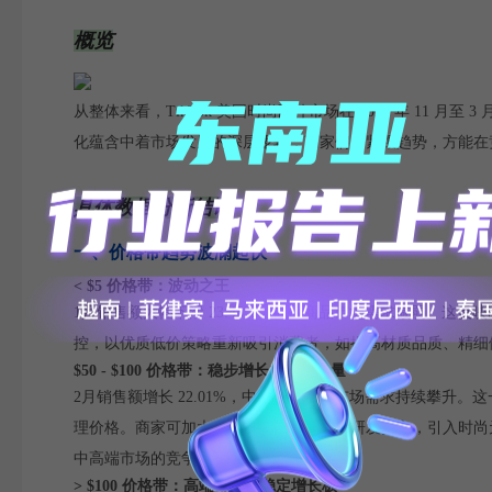
概览
从整体来看，TikTok 美国时尚配件市场在 2024 年 1
化蕴含中着市场发展的深层逻辑，商家们需紧跟趋势，方能在
具体数据分析结论
一、价格带趋势波澜起伏
< $5 价格带：波动之王
1月销售额大幅下滑 23.45%，低价商品市场需求减弱。
控，以优质低价策略重新吸引消费者，如提高材质品质、精细
$50 - $100 价格带：稳步增长的中坚力量
2月销售额增长 22.01%，中高价位商品市场需求持续攀
理价格。商家可加大在这一价格带的产品研发投入，引入时尚
中高端市场的竞争力。
> $100 价格带：高端市场的稳定增长极