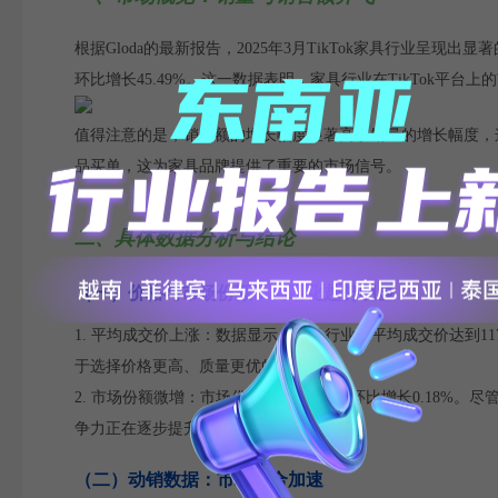
根据Gloda的最新报告，2025年3月TikTok家具行业呈现出
环比增长45.49%。这一数据表明，家具行业在TikTok平
值得注意的是，销售额的增长幅度显著高于销量的增长幅度，
品买单，这为家具品牌提供了重要的市场信号。
二、具体数据分析与结论
（一）价格与市场份额：高端化趋势明显
1. 平均成交价上涨：数据显示，家具行业的平均成交价达到11
于选择价格更高、质量更优的产品。
2. 市场份额微增：市场份额达到0.92%，环比增长0.18%
争力正在逐步提升。
（二）动销数据：市场整合加速