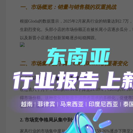
一、市场概览：销量与销售额的双重挑战
根据Gloda的数据显示，2025年2月家具行业的销量达到2
生剧烈变化。头部小店的市场份额正在被长尾小店逐步瓜分，
以及新晋小店通过创新策略逐步站稳脚跟。
二、市场集中度下降：CR5和CR10的显著变化
1. CR5和CR10的集中度显著下降
在过去六个月中，CR5从46.94%下降至24.69%，CR10
得市场份额。这种变化可能源于消费者需求的多样化，促使市
创新和产品多样化进一步吸引消费者。
2. 市场竞争格局从集中到分散
家具行业的市场集中度从2024年8月的高点59.26%逐步下降