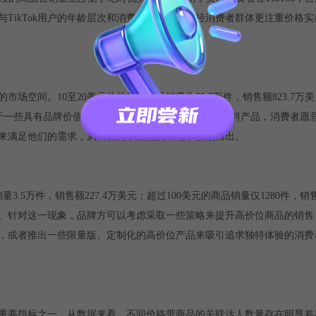
TikTok用户的年龄层次和消费习惯有关，年轻消费者群体更注重价格
空间。10至20美元价格带的商品销量为55.5万件，销售额823.7万美元
明，对于一些具有品牌价值、独特配方或高品质原料的食品饮料产品，消费者
来满足他们的需求，从而在竞争激烈的市场中脱颖而出。
3.5万件，销售额227.4万美元；超过100美元的商品销量仅1280件，销售
挑战。针对这一现象，品牌方可以考虑采取一些策略来提升高价位商品的销
，或者推出一些限量版、定制化的高价位产品来吸引追求独特体验的消费
的重要指标之一。从数据来看，不同价格带商品的关联达人数量存在明显差异