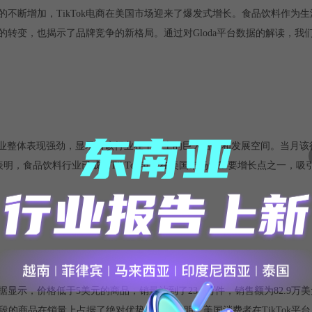
不断增加，TikTok电商在美国市场迎来了爆发式增长。食品饮料作为
好的转变，也揭示了品牌竞争的新格局。通过对Gloda平台数据的解读，我
品饮料行业整体表现强劲，显示出该行业在平台上的巨大潜力和发展空间。当月该行
据表明，食品饮料行业已成为TikTok电商在美国市场的重要增长点之一，
示，价格低于5美元的商品，销量达到了23.1万件，销售额为82.9万美
价位段的商品在销量上占据了绝对优势，充分说明了美国消费者在TikTok平