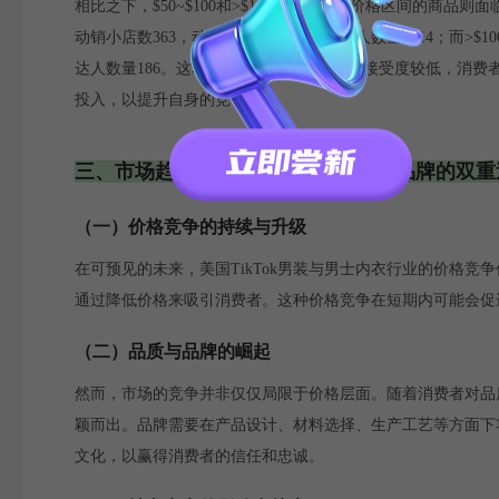
相比之下，$50~$100和>$100这两个高端价格区间的商品则面
动销小店数363，动销商品数613，关联达人数量2714；而>$
达人数量186。这表明高端商品在市场中的接受度较低，消
投入，以提升自身的竞争力。
三、市场趋势：从价格竞争到品质与品牌的双重
（一）价格竞争的持续与升级
在可预见的未来，美国TikTok男装与男士内衣行业的价格
通过降低价格来吸引消费者。这种价格竞争在短期内可能会促
（二）品质与品牌的崛起
然而，市场的竞争并非仅仅局限于价格层面。随着消费者对品
颖而出。品牌需要在产品设计、材料选择、生产工艺等方面下
文化，以赢得消费者的信任和忠诚。