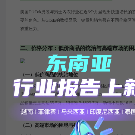
美国TikTok男装与男士内衣行业在近3个月呈现出快速增
要的角色。从Gloda的数据显示，销量和销售额在不同价格
双重压力。
二、价格分布：低价商品的统治与高端市场的困
（一）低价商品的统治地位
在价格分布中，$5~$10和$10~$20这两个价格区间的商品展现
店数990，动销商品数4977，关联达人数量3914，这些数
品销量更是高达55.5万，销售额为$823.7万，动销小店数1
消费者在购买男装与男士内衣时，对于价格的敏感度较高，更
（二）高端市场的困境与挑战