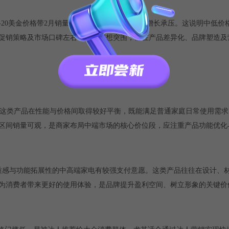
%；10-20美金价格带2月销量虽高达19.4万，但销售额增长承压。这说明中
促销策略及市场口碑左右，商家若想突围，需在产品差异化、品牌塑造及
度。这类产品在性能与价格间取得较好平衡，既能满足普通家庭日常使用需
区间销量可观，是商家布局中端市场的核心价位段，应注重产品功能优化
品质感与功能拓展性的中高端家电有较强支付意愿。这类产品往往在设计、
为消费者带来更好的使用体验，是品牌提升盈利空间、树立形象的关键价