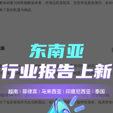
势。从整体销量与销售额数据来看，市场活跃度较高，但竞争也愈发激烈。各
来了新的机遇与挑战。
抢眼
售额增长80.33%，远超其他价格区间。这反映出美国消费者对高品质、高
计精良的高端家电支付溢价，如智能家电、节能电器等细分领域表现突出
2月却猛增146.82%。这种剧烈波动表明该区间市场需求不稳定，受促销活动
示了低价家电作为生活刚需品，在特定消费场景（如学生宿舍、租房群体