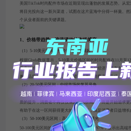
美国TikTok时尚配件市场在近期呈现出蓬勃的发展态势。
将目光投向这一新兴渠道，试图在这片蓝海中分得一杯羹。然
个从业者面前的关键课题。
1、价格带趋势：暗流涌动的市场博弈
（1）5-10美元区间：性价比之王的崛起
根据Gloda数据显示，5-10美元价格区间的时尚配件在11月
于高性价比产品的需求依然强劲。尤其是在经济形势存在不确
兼具品质与创意的产品，将有望赢得更多消费者的青睐，从而
（2）20-50美元区间：中端市场的复苏号角
2月销售额环比增长52.02%，20-50美元区间时尚配件
质的提升，消费者不再仅仅满足于低价商品，而是开始追求更
有助于在这一区间获得更大的市场份额，满足消费者日益增长
（3）50-100美元区间：高端市场的回暖曙光
50-100美元区间的时尚配件在2月增长了74.97%，显