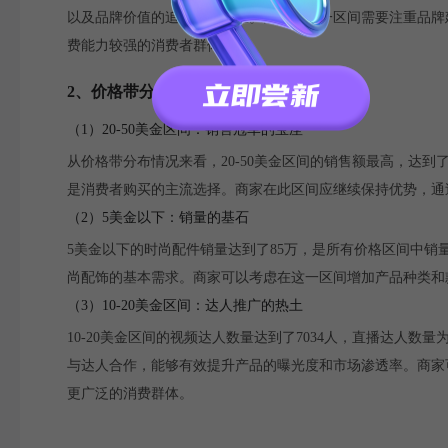
以及品牌价值的追求依然存在。商家在这一区间需要注重品牌
费能力较强的消费者群体。
2、价格带分布：市场布局的深层洞察
（1）20-50美金区间：销售冠军的宝座
从价格带分布情况来看，20-50美金区间的销售额最高，达到
是消费者购买的主流选择。商家在此区间应继续保持优势，通
（2）5美金以下：销量的基石
5美金以下的时尚配件销量达到了85万，是所有价格区间中
尚配饰的基本需求。商家可以考虑在这一区间增加产品种类和
（3）10-20美金区间：达人推广的热土
10-20美金区间的视频达人数量达到了7034人，直播达人
与达人合作，能够有效提升产品的曝光度和市场渗透率。商家
更广泛的消费群体。