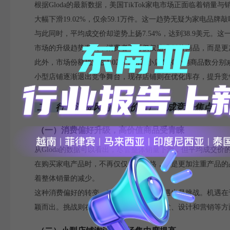
根据Gloda的最新数据，美国TikTok家电市场正面临着销量
大幅下滑19.02%，仅余59.1万件。这一趋势无疑为家电品牌
与此同时，平均成交价却逆势上扬7.54%，达到38.9美元
市场的升级趋势有关，消费者不再仅仅追求低价商品，而是更
此外，市场份额稳定在1.02%，动销小店数和动销商品数分别减少
小型店铺逐渐退出竞争舞台，现存店铺则在优化库存，提升竞
二、行业消费风向：高价值产品成竞争焦点
（一）消费偏好升级，高价值商品受青睐
从Gloda的数据可以看出，尽管整体销量下滑，但平均成交
在购买家电产品时，不再仅仅关注价格，而是更加注重产品的
着整体销量的减少。
这种消费偏好的转变，对品牌而言既是机遇也是挑战。机遇在
颖而出。挑战则在于，品牌需要在产品研发、设计和营销等方