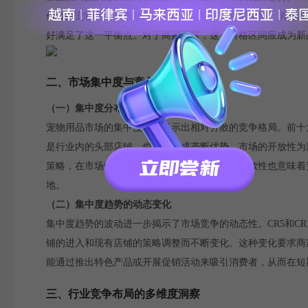
价位的宠物用品在市场上具有较高的吸引力和转化率。消费者在
好满足了这一平衡点。对于商家而言，这一价格区间应成为新
二、市场集中度与竞争格局的剖析
（一）集中度分布反映的市场机会
宠物用品市场的集中度分布显示出相对分散的竞争格局。前十大店
是行业内的头部店铺，也难以形成垄断优势，市场的开放性为
策略，在市场中占据一席之地。然而，市场的分散性也意味着
地。
（二）集中度趋势的动态变化
集中度趋势的波动进一步揭示了市场竞争的动态性。CR5和CR
铺的进入和现有店铺的策略调整而不断变化。这种变化要求商
能通过推出特色产品或开展促销活动来吸引消费者，从而在短
三、行业竞争布局的多维度洞察