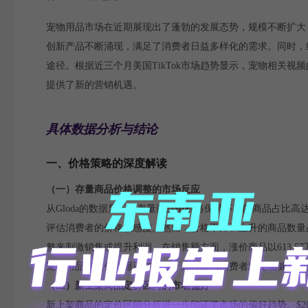
宠物用品市场在近期展现出了蓬勃的发展态势，规模不断扩大
创新产品不断涌现，满足了消费者日益多样化的需求。同时，
途径。根据近三个月美国TikTok市场趋势显示，宠物相关视
提供了新的营销机遇。
具体数据分析与结论
一、价格策略的深度解读
（一）存量商品价格调整的市场反应
从Gloda的数据显示，存量商品中价格保持不变的商品占比高
评估消费者的价格敏感度。然而，价格下降和上升的商品数量占比
整来刺激销售或提升利润。在销售额方面，涨价商品以613.5
宠物用品的支付意愿正在提升。这可能与消费者对宠物健康和
（二）新上架商品定价区间的市场偏好
新上架商品的定价区间分析进一步印证了市场的偏好趋势。$20-