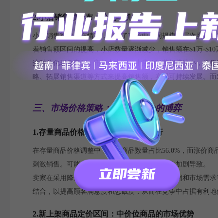
2.小店销售额分布：分化与机遇
小店销售额的分布情况，揭示了市场中不同规模和层次卖家的经
着销售额区间的提高，小店数量逐渐减少，销售额在$1万-$1
这种分化现象表明，市场中大部分小店的经营规模较小，销售
略、拓展销售渠道等方式来提高销售额，实现可持续发展。而
三、市场价格策略：降价与定价的博弈
1.存量商品价格调整：降价策略的盛行
在存量商品价格调整中，降价商品数量占比56.0%，而涨价商
刺激销售。可能是由于平台活动大促或低价竞争加剧导致。
卖家在采用降价策略时，需要综合考虑成本、利润和市场需求
结合，以提高顾客满意度和忠诚度，从而在竞争中占据有利地
2.新上架商品定价区间：中价位商品的市场优势