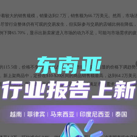
保持着较大的销售规模，销量达到2.7万，销售额为66.7万美元。然而，市
这表明尽管行业整体仍有可观的交易发生，但实际参与交易的店铺比例在降低
下降65.70%，显示出新卖家进入市场的动力不足，可能与市场需求的
15.5倍，价格不变的商品仅占10.2%，市场呈现出明显的价格下调趋
上架商品中，定价在$10-$20区间的商品销售额最高，达到64.2万美
品需求强烈，商家在中低价位推出新品能够迅速满足市场需求，提高市场