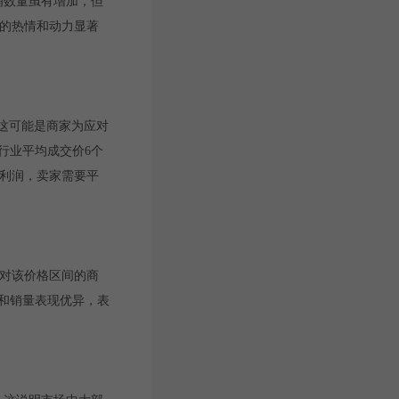
店铺数量虽有增加，但
场的热情和动力显著
。这可能是商家为应对
行业平均成交价6个
和利润，卖家需要平
者对该价格区间的商
和销量表现优异，表