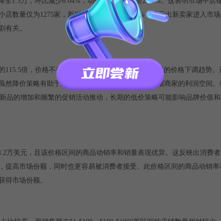
降至1.3万，环比减少6.04%，动销率显著下降至23.1%。这表明市场中
数量仅为1275家，新增比例大幅下降65.70%，显示出新卖家进入市
剧有关。
15.5倍，价格不变的商品仅占10.2%，市场存在明显的价格下调趋势
虽然降价策略有助于推动短期销量增长，但可能会压缩商家的利润空间。
低价新品的增加和频繁的促销活动推动，长期的低价策略可能影响品牌价值
到64.2万美元，且该价格区间的商品动销率和销量表现优异。这反映出消费
，提高市场份额，同时也更容易被消费者接受。此价格区间的商品动销率
获得市场份额。