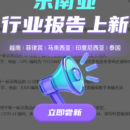
umber），是用于唯一标识书籍的 10 位或 13 位数字编码。
-10 编码为 123456789X，ISBN-13 编码为 978-12345678
，是用于唯一标识商品的 12 位数字编码，主要应用于美国和加拿大地区。
字。例如，UPC 编码为 711114442227。填写时需注意包括条形码左侧
，是用于唯一标识商品的 13 位数字编码，主要应用于欧洲地区。
。例如，EAN 编码为 9751115554444。填写时需确保数字准确无误。
ber），是用于唯一标识商品的 14 位数字编码，适用于各种商品类型。
14 编码。例如，GTIN-14 编码为 10384478861804。填写时需