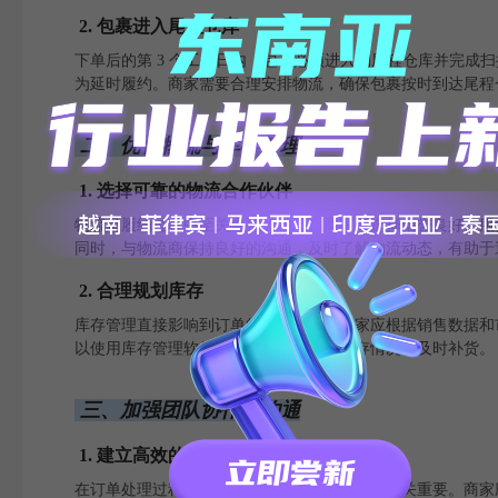
2. 包裹进入尾程仓库
下单后的第 3 个工作日内，包裹必须进入到尾程仓库并完成扫描，
为延时履约。商家需要合理安排物流，确保包裹按时到达尾程
二、优化物流与库存管理
1. 选择可靠的物流合作伙伴
物流是履约过程中至关重要的一环。商家应选择信誉良好、服
同时，与物流商保持良好的沟通，及时了解物流动态，有助于
2. 合理规划库存
库存管理直接影响到订单的处理速度。商家应根据销售数据和
以使用库存管理软件或工具，实时监控库存情况，及时补货。
三、加强团队协作与沟通
1. 建立高效的内部沟通机制
在订单处理过程中，各部门之间的协作和沟通至关重要。商家