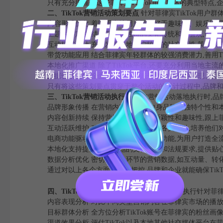
只有充分把握住这些菲律宾TikTok用户群体的典型特点,
二、TikTok营销活动策划要点
针对菲律宾TikTok用户
内容形式优化 着眼于当地用户更偏好于趣味性、娱乐性强的
主题内容定位 结合菲律宾独特的文化传统和价值观,设计富
互动模式设计 充分发挥当地用户较强的社交属性,策划鼓励
带货功能应用 结合菲律宾年轻群体的较强消费潜力,善用Ti
本地化推广渠道 除了TikTok平台,还要充分利用当地主流的社交媒
数据驱动优化 全面分析TikTok账号数据,如内容表现、用
只有将这些策划要点贯穿于整个活动的设计过程中,品牌和企业
三、TikTok营销活动执行要点
在营销活动落地执行时,品
品牌形象传播 在营销内容中,突出自身品牌的独特个性和本
内容创新持续 保持营销内容的创意新颖性和趣味性,跟上
互动活跃维护 积极回应和参与粉丝的各类互动,培养他们
电商功能驱动 充分利用TikTok的带货功能,为用户打造全
本地化支持提升 结合当地的文化特点和法规要求,提供贴
数据分析优化 密切关注各环节的营销数据,如互动量、转化
通过对以上各个方面的精准把控,品牌和企业就能确保TikT
四、TikTok账号数据分析
要想更好地策划和执行针对菲律宾
内容表现分析 对比不同类型营销内容在菲律宾市场的播放
目标群体分析 全方位分析TikTok账号在菲律宾的粉丝画
渠道效果分析 评估TikTok以及本地其他社交媒体平台在