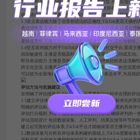
句法结构 主播是否能准确运用英语的基本句型,不会出现语序
词汇运用 主播是否能恰当选择词汇,并正确使用各类词性,不
语法错误率 在整体表达中,主播出现的语法错误占比情况如何
1.3语义表达能力除了语音和语法的正确性,TikTok英语主
表达清晰度 主播是否能准确传达自己的意图和观点,让观众理
语用恰当性 主播是否能根据不同的场景和对象,选择得当的语
逻辑连贯性 主播在整体表达中是否保持了良好的逻辑顺畅性
1.4交互应对能力对于TikTok这种强交互性的社交平台,英
回应敏捷性 主播是否能及时、恰当地回应观众的提问或互动
即兴表达能力 主播是否能在即时对话中保持良好的表达流畅
跨文化交流 主播是否能顺利应对不同文化背景观众的交流需
可以较为全面地评估TikTok英语主播的口语表达水平,为后续
评估方法与实施建议
在明确了评估维度后,TikTok平台还需要制定出科学合理的
2.1建立评估体系首先,TikTok平台需要建立起一套标准化的
明确的评估标准 根据前述的关键要素,制定出各维度的具体评
评估打分规则 为每个指标设置清晰的打分标准,确保评判的一
评估流程设计 包括数据采集、人工评判、结果反馈等环节的
建立起完善的评估体系,TikTok平台才能确保英语主播评估工
2.2数据采集与分析在评估体系构建的基础上,TikTok需要
语料采集 在获得主播授权的前提下,收集其在TikTok上的代