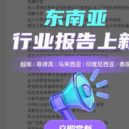
直播打赏
达人直播过程中获得的观众打赏收益,达人可按比例获得
流量引导
达人引导流量至品牌电商,品牌可按流量贡献支付佣金
通过上述多元化的分成模式,品牌方能与带货达人实现共
二、制定分成模式的影响因素分析
达人的影响力和知名度
知名度越高的达人,其议价能力和分成比例通常也越高
因其内容和带货能力都能为品牌带来更大价值
达人的内容创作水平
创作能力越强的达人,其内容质量和吸引力越高
从而有资本要求更高的分成比例
达人的带货转化能力
带货转化率越高的达人,其带来的销售收益越大
这也使其有更强的议价能力和分成要求
目标市场的行业惯例
不同行业或市场上的分成比例存在一定差异
需要结合当地惯例来确定双方分成协议
双方合作的具体形式
如广告植入、直播带货、内容种草等形式不同
对应的分成比例也会有所不同