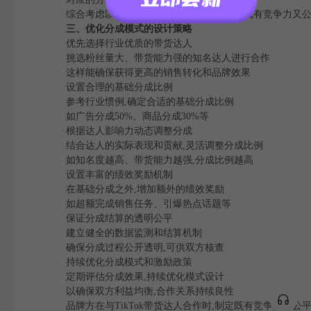
综合考虑以上影响因素,品牌方才能制定出既有竞争力又公
三、优化分成模式的设计策略
优先选择行业优质的带货达人
挑选粉丝量大、带货能力强的知名达人进行合作
这样能确保获得更高的销售转化和品牌效果
设置合理的基础分成比例
参考行业惯例,确定合适的基础分成比例
如广告分成50%、商品分成30%等
根据达人影响力动态调整分成
结合达人的实际表现和贡献,灵活调整分成比例
如知名度越高、带货能力越强,分成比例越高
设置丰富的绩效奖励机制
在基础分成之外,增加额外的绩效奖励
如超额完成销售任务、引爆热点话题等
保证分成结算的透明公平
建立健全的数据监测和结算机制
确保分成过程公开透明,可供双方核查
持续优化分成模式和激励政策
定期评估分成效果,持续优化模式设计
以确保双方利益均衡,合作关系持续良性
品牌方在与TikTok带货达人合作时,制定既有竞争力又公