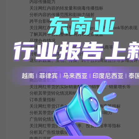
内容传播能力
关注网红内容的转发量和病毒传播指标
分析内容的传播范围和影响力辐射
跨平台影响力
关注网红在其他社交平台如Instagram、Facebook等的表现
了解其跨平台的整体影响力和受众覆盖
品牌合作情况
关注网红与品牌合作的情况,如广告、电商等
分析其营销矩阵一部分的价值贡献
这些从数量、互动、传播、跨平台到商业合作等多维度评估,有
二、评估东南亚TikTok网红带货能力的维度
商品销量数据
关注网红带货的实际销量数据,如销售额、销量增长等
分析其带货转化情况和销售效率
订单质量指标
关注网红带货订单的平均客单价、复购率等指标
分析其带货内容对消费者购买决策的影响力
广告转化情况
关注网红带货的广告点击率、投资回报率等指标
分析其广告投放载体的价值
电商引流能力