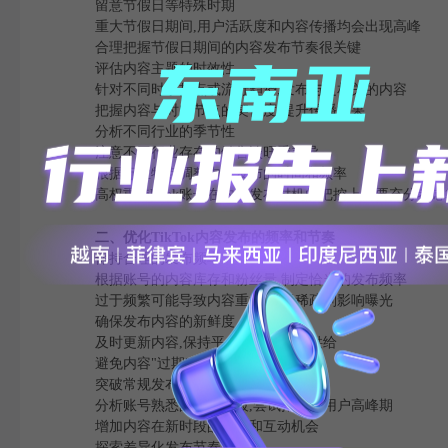
留意节假日等特殊时期
重大节假日期间,用户活跃度和内容传播均会出现高峰
合理把握节假日期间的内容发布节奏很关键
评估内容主题的时效性
针对不同时事热点或流行趋势,发布与之相关的内容
把握内容与时间节点的契合度,提升传播效果
分析不同行业的季节性
注意不同行业存在的销售淡旺季差异
根据行业特点调整内容发布的时间和频率
高权重TikTok账号在内容发布时机的把控上需要充分考
二、优化TikTok内容发布的频率和节奏
保持合理的发布频率
根据账号的内容库存和粉丝量,制定恰当的发布频率
过于频繁可能导致内容重复,过于稀疏则影响曝光
确保发布内容的新鲜度
及时更新内容,保持平台内容的持续供给
避免内容"过期"而失去传播热度
突破常规发布时间
分析账号熟悉的发布时段,尝试拓展到用户高峰期
增加内容在新时段的曝光和互动机会
探索差异化发布节奏