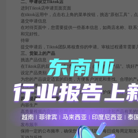
二、申请设立Tiktok店
进到Tiktok店申请页面页面
在tiktok运用中，点击右上角的菜单按钮，挑选“原创工具”，点击
递交申请信息
在对待页面中，您需要提供一些基本信息，如商店名称、联系
和完好性。
待审
提交申请后，Tiktok团队将核查你的申请。审核过程通常需要
三、货架上的产品
挑选产品信息
在Tiktok店的后台，点击“产品经营”，点击“挑选产品”。
设定产品类别
为您的产品设定适宜的归类，方便客户浏览和查找。合理的产
库存管理
设定商品库存数量，保证库存信息精确。维护保养库存，马上
四、提高Tiktok内容
内容生产
高质量视频内容对吸引用户很重要。您可以创建和产品有关的
的兴趣。
发布频率
保持一定的公布频率，确保您的帐户活跃。每日或每周定期发
互动与反馈