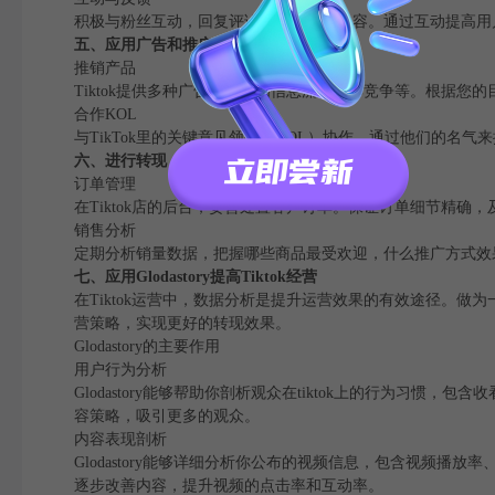
积极与粉丝互动，回复评论，夸奖顾客内容。通过互动提高用
五、应用广告和推广
推销产品
Tiktok提供多种广告方式，如信息流、品牌竞争等。根据您
合作KOL
与TikTok里的关键意见领袖（KOL）协作，通过他们的名
六、进行转现
订单管理
在Tiktok店的后台，妥善处置客户订单。保证订单细节精确
销售分析
定期分析销量数据，把握哪些商品最受欢迎，什么推广方式效
七、应用Glodastory提高Tiktok经营
在Tiktok运营中，数据分析是提升运营效果的有效途径。做为一个
营策略，实现更好的转现效果。
Glodastory的主要作用
用户行为分析
Glodastory能够帮助你剖析观众在tiktok上的行为
容策略，吸引更多的观众。
内容表现剖析
Glodastory能够详细分析你公布的视频信息，包含视频
逐步改善内容，提升视频的点击率和互动率。