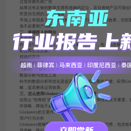
过度依赖失效广告
如果没有足够的数据支撑和准确的定位，盲目推销产品可能会
昂贵但无用的工具与服务
市场上有很多工具服务宣称能够提高Tiktok的运营效果，
免不必要财产消耗。
二、值得投入的部分
高质量内容创作
内容是Tiktok运营的核心。高质量内容创作，包含创意视
能提高企业形象。
精确的宣传
根据精确的用户定位和数据分析，有目的性的广告营销能够明
（ROI）一般都是非常可观的。
数据分析与优化工具
科学的数据分析和优化是提高Tiktok运营效果的关键。应用G
略，提高整体运营效果。
三、怎么使用Glodastory来提高Tiktok经营
在防止“智商税”的过程中，科学的数据分析和优化至关重要。做为一
作策略，降低不必要的开支。
Glodastory的主要作用
用户行为分析
Glodastory能够帮助你剖析观众在tiktok上的行为
容策略，吸引更多的观众。