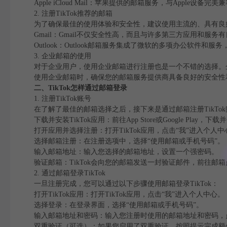
Apple iCloud Mail：苹果提供的邮箱服务，与Apple设备完美
2. 注册TikTok推荐的邮箱
为了确保最佳的使用体验和安全性，建议使用主流的、具有良好安全
Gmail：Gmail不仅安全性高，而且与许多第三方应用和服务
Outlook：Outlook邮箱服务集成了微软的多项办公软件
3. 企业邮箱的使用
对于企业用户，使用企业邮箱进行注册也是一个不错的选择。
使用企业邮箱时，确保您的邮箱服务提供商具备良好的安全性
二、TikTok怎样通过邮箱登录
1. 注册TikTok账号
在了解了最佳的邮箱选择之后，接下来是通过邮箱注册TikTo
下载并安装TikTok应用：前往App Store或Google Play，下载
打开应用并选择注册：打开TikTok应用，点击“我”进入个人中
选择邮箱注册：在注册选项中，选择“使用邮箱或手机号码”。
输入邮箱地址：输入您选择的邮箱地址，设置一个强密码。
验证邮箱：TikTok会向您的邮箱发送一封验证邮件，前往邮
2. 通过邮箱登录TikTok
一旦注册完成，您可以通过以下步骤使用邮箱登录TikTok：
打开TikTok应用：打开TikTok应用，点击“我”进入个人中心。
选择登录：在登录界面，选择“使用邮箱或手机号码”。
输入邮箱地址和密码：输入您注册时使用的邮箱地址和密码，点
双重验证（可选）：如果您启用了双重验证，按照提示完成额