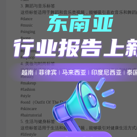
3. 舞蹈与音乐标签
这些标签适用于舞蹈和音乐类视频，能够吸引喜欢音乐和舞蹈
#dance
#music
#singing
#song
#cover
#dancemoves
#hiphop
4. 美妆与时尚标签
这些标签适用于美妆和时尚类视频，能够吸引对美妆和时尚感
#beauty
#makeup
#fashion
#style
#ootd（Outfit Of The Day）
#skincare
#hairtutorial
5. 生活与健身标签
这些标签适用于生活和健身类视频，能够吸引对健康生活方式
#lifestyle