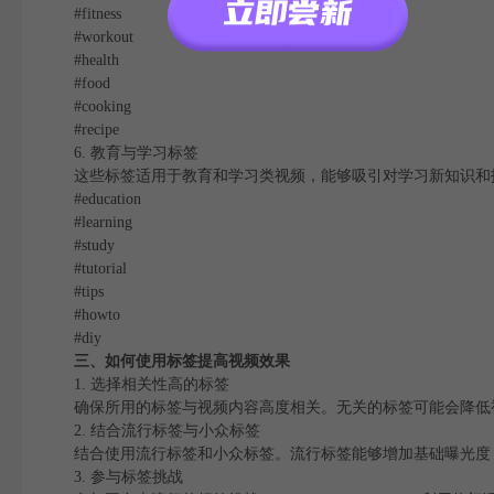
#fitness
#workout
#health
#food
#cooking
#recipe
6. 教育与学习标签
这些标签适用于教育和学习类视频，能够吸引对学习新知识和
#education
#learning
#study
#tutorial
#tips
#howto
#diy
三、如何使用标签提高视频效果
1. 选择相关性高的标签
确保所用的标签与视频内容高度相关。无关的标签可能会降低
2. 结合流行标签与小众标签
结合使用流行标签和小众标签。流行标签能够增加基础曝光度
3. 参与标签挑战