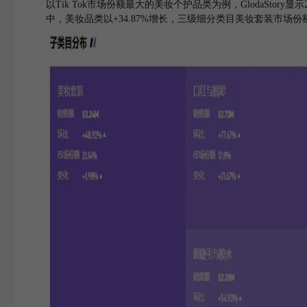
以Tik Tok市场份额最大的美妆个护品类为例，GlodaStory显
中，美妆品类以+34.87%增长，三级细分类目美妆套装市