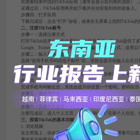
在搜索结果中找到TikTok应用（通常会显示在列表的顶部），点击右侧
证通过后，TikTok应用将开始下载并自动安装到你的设备上。
步骤四：打开应用
下载完成后，点击“打开”按钮，或者在主屏幕上找到TikTok
二、注册TikTok账号
步骤一：选择注册方式
打开TikTok应用后，你会看到注册/登录界面。TikTok提
Google、Twitter）进行注册。选择你偏好的注册方式，这
步骤二：输入基本信息
选择“使用手机号码或电子邮件”后，系统会提示你输入出生日期
步骤三：验证手机号码
输入你的手机号码并点击“发送验证码”。你会收到一条包含
步骤四：设置密码
完成手机号码验证后，系统会提示你设置一个密码。密码应当包
步骤五：选择用户名
系统会自动为你生成一个用户名，你可以选择接受或更改为自
步骤六：完善个人资料
注册完成后，进入个人主页，点击“编辑资料”完善个人信息
三、探索TikTok的基本功能
1. 浏览视频
在主界面上，你会看到推荐的视频内容。向上滑动屏幕可以观
看你关注的用户发布的视频。