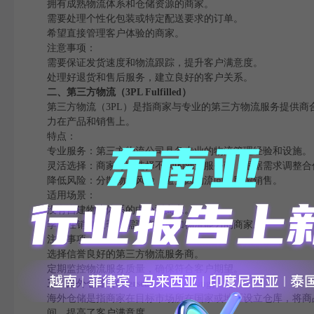
拥有成熟物流体系和仓储资源的商家。
需要处理个性化包装或特定配送要求的订单。
希望直接管理客户体验的商家。
注意事项：
需要保证发货速度和物流跟踪，提升客户满意度。
处理好退货和售后服务，建立良好的客户关系。
二、第三方物流（3PL Fulfilled）
第三方物流（3PL）是指商家与专业的第三方物流服务提供
力在产品和销售上。
特点：
专业服务：第三方物流公司具备专业的物流管理经验和设施。
灵活选择：商家可以选择不同的物流服务商，根据需求调整合
降低风险：分散物流风险，避免因物流问题影响销售。
适用场景：
没有自建物流体系的中小型商家。
季节性销售旺季，需要临时增加物流能力的商家。
注意事项：
选择信誉良好的第三方物流服务商。
定期监控物流服务质量，确保符合客户期望。
三、海外仓储（Overseas Warehousing）
海外仓储是指商家在目标市场所在国家或地区设立仓库，将商
间，提高了客户满意度。