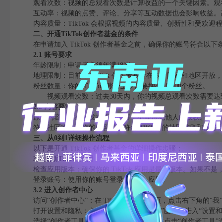
观看次数：视频的总观看次数是计算收益的一个关键因素。观
互动率：视频的点赞、评论、分享等互动数据也会影响收益。
内容质量：TikTok 会根据视频的内容质量、创新性和受欢
二、开通TikTok创作者基金的条件
在申请加入 TikTok 创作者基金之前，确保你的账号符合以下
2.1 账号要求
年龄限制：申请者必须年满18岁。
地理限制：目前，TikTok 创作者基金在多个国家和地区开
粉丝数量：你的 TikTok 账号至少需要拥有10,000个粉丝。
视频观看次数：过去30天内，你的视频总观看次数需要达到10
2.2 内容要求
原创内容：你必须发布原创内容，不能侵犯他人的版权。
符合社区准则：你的内容必须符合 TikTok 的社区准则和服
三、从0到1详细操作流程
以下是开通 TikTok 创作者基金的详细操作步骤：
3.1 更新TikTok应用
检查应用版本：确保你的 TikTok 应用是最新版本。如果不
登录账号：使用你的账号登录 TikTok 应用。
3.2 进入创作者中心
访问“创作者中心”：在 TikTok 应用的首页，点击右下角的“
打开设置和隐私：点击右上角的“三条横线”图标，进入“设置和
选择“创作者工具”：在设置页面中，找到并点击“创作者工具