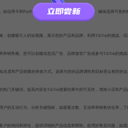
式，如信用卡和PayPal，您可以根据自己的需求进行设置。确保选择可靠
策略，创建吸引人的短视频，展示您的产品和品牌。利用TikTok的挑战、
光率和销售额。您可以创建信息流广告、品牌接管广告或参与TikTok的挑
升品牌知名度和产品销量的有效方式。选择与您的品牌调性和目标受众相符的
热门关键词。提高内容在TikTok搜索结果中的可见性，增加小店和产
现和用户的互动行为。分析关键指标，如观看次数、互动率和销售转化率，
客户的询问和评论，提供详细的产品信息和帮助。处理好售后问题，如退