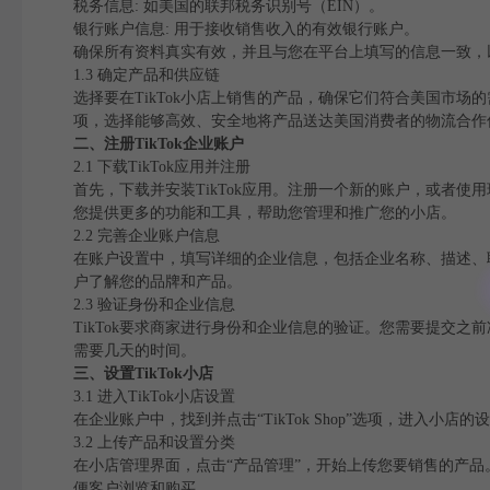
税务信息: 如美国的联邦税务识别号（EIN）。
银行账户信息: 用于接收销售收入的有效银行账户。
确保所有资料真实有效，并且与您在平台上填写的信息一致，
1.3 确定产品和供应链
选择要在TikTok小店上销售的产品，确保它们符合美国市
项，选择能够高效、安全地将产品送达美国消费者的物流合作
二、注册TikTok企业账户
2.1 下载TikTok应用并注册
首先，下载并安装TikTok应用。注册一个新的账户，或者使用现有
您提供更多的功能和工具，帮助您管理和推广您的小店。
2.2 完善企业账户信息
在账户设置中，填写详细的企业信息，包括企业名称、描述、
户了解您的品牌和产品。
2.3 验证身份和企业信息
TikTok要求商家进行身份和企业信息的验证。您需要提交
需要几天的时间。
三、设置TikTok小店
3.1 进入TikTok小店设置
在企业账户中，找到并点击“TikTok Shop”选项，进入
3.2 上传产品和设置分类
在小店管理界面，点击“产品管理”，开始上传您要销售的产
便客户浏览和购买。