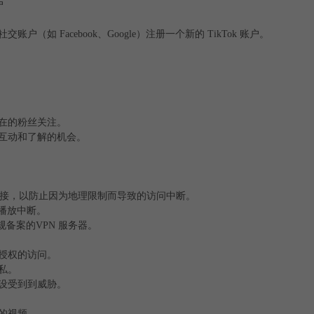
户
 Facebook、Google）注册一个新的 TikTok 账户。
在的粉丝关注。
互动和了解的机会。
 的连接，以防止因为地理限制而导致的访问中断。
或播放中断。
规备案的VPN 服务器。
授权的访问。
私。
设受到到威胁。
的视频。