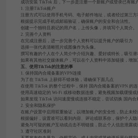
成功安装 TikTok 后，下一步是注册一个新账户或登录已有账
1. 注册TikTok账户
注册方式可以使用手机号码、电子邮件地址，或者经过第三方社交账户（如
根据提示完成手机或邮箱验证，确保账户的安全和合法性。
创建一个独特且易记的用户名，上传头像，并填写个人简介。
2. 完善个人资料
在完成注册后，进一步完善个人资料可以提升账户的吸引力
选择一张代表清晰照片或图像作为头像。
撰写有趣的个人在个人简介中介绍兴趣、爱好或特长，吸引潜
如果有其他社交媒体账户，可以在个人资料中添加链接，增加
五、使用TikTok的注意的事
1. 保持国内合规备案的VPN连接
为了在 TikTok 上获得不错体验，请确保下面几点
在使用 TikTok 的整个过程中，保持 国内合规备案的VPN
使用高速稳定的 Wi-Fi 或移动数据连接，避免视频加载缓慢
如果发现 TikTok 访问速度慢或连接不稳定，尝试切换 国内合
2. 安全和隐私保护
在账户设置中启用双重验证，以增加账户的安全性，防止未经
根据偏好，设置谁可以看到内容、评论或联系你，保护个人隐
避免与可疑的账户互动或点击不明链接，防止个人信息泄露或
3. 遵守社区准则
不要发布包含暴力、仇恨言论、成人内容或其他违反平台规定