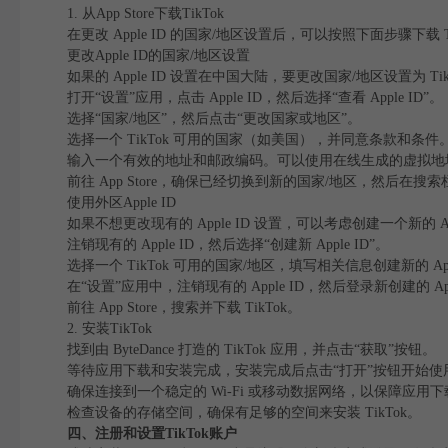
1. 从App Store下载TikTok
在更改 Apple ID 的国家/地区设置后，可以按照下面步骤下载 Ti
更改Apple ID的国家/地区设置
如果的 Apple ID 设置在中国大陆，要更改国家/地区设置为 Tik
打开“设置”应用，点击 Apple ID，然后选择“查看 Apple ID”。
选择“国家/地区”，然后点击“更改国家或地区”。
选择一个 TikTok 可用的国家（如美国），并同意条款和条件
输入一个有效的地址和邮政编码。可以使用在线生成的虚拟地
前往 App Store，确保已经切换到新的国家/地区，然后在搜索栏中
使用外区Apple ID
如果不想更改现有的 Apple ID 设置，可以考虑创建一个新的 App
注销现有的 Apple ID，然后选择“创建新 Apple ID”。
选择一个 TikTok 可用的国家/地区，填写相关信息创建新的 Appl
在“设置”应用中，注销现有的 Apple ID，然后登录新创建的 App
前往 App Store，搜索并下载 TikTok。
2. 安装TikTok
找到由 ByteDance 打造的 TikTok 应用，并点击“获取”按钮。
等待应用下载和安装完成，安装完成后点击“打开”按钮开始使用 T
确保连接到一个稳定的 Wi-Fi 或移动数据网络，以保障应用
检查设备的存储空间，确保有足够的空间来安装 TikTok。
四、注册和设置TikTok账户