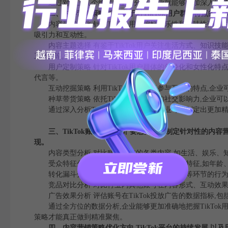
通过对以上几个维度的全面分析,企业就能够更加深入地了解T
二、内容营销策略制定 基于对TikTok用户群体特点的深
内容形式优化 针对TikTok用户偏好娱乐性和趣味性强的
吸引力和互动性。
内容主题选择 有鉴于TikTok用户关注生活方式、知识技
工DIY等。
用户定制策略 针对TikTok用户群体的年轻化和女性化特
代言等。
互动挖掘策略 利用TikTok用户乐于参与互动的特点,企
种草带货策略 依托TikTok用户较强的社交影响力,企业
通过深入分析TikTok用户群体特点,企业可以制定出更加
三、TikTok账号数据分析 要想更好地制定针对性的内容营
现。
内容类型分析 对比账号发布的各类内容,如生活、娱乐、知
受众特征分析 全面分析账号粉丝的人口统计特征,如年龄、
转化漏斗分析 追踪用户在浏览、加购、下单等环节的行为数
竞品对比分析 对比行业内其他账号在内容形式、互动效果、
广告效果分析 评估账号在TikTok投放广告的数据指标,
通过全方位的数据分析,企业能够更加准确地把握TikTok
策略才能真正做到精准聚焦。
四、内容营销策略优化方向 TikTok平台的持续发展,