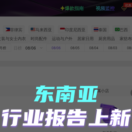
优惠
爆款指南
视频监控
菲律宾
马来西亚
印度尼西亚
泰国
巴西
女装与女士内衣
时尚配件
运动与户外
居家日用
厨房用品
家纺布
家具
家装建材
箱包
鞋靴
电脑办公
宠物用品
汽车与摩托车
日榜
08/06
月榜
08/06
08/05
08/04
08/03
08
尚
二手
穆斯林时尚
虚拟商品
所属小店