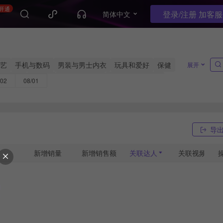
开通
登录/注册 加客
简体中文
艺
手机与数码
男装与男士内衣
玩具和爱好
保健
展开
五金工具
收藏品
珠宝与衍生品
图书&杂志&音频
/02
08/01
导
新增销量
新增销售额
关联达人
关联视频