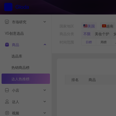
市场研究
国家地区
美国
越南
创意选品
商品分类
不限
美妆个护
食品饮料
家电
时间范围
日榜
周榜
商品
母婴用品
儿童时
选品库
热销商品榜
达人热推榜
排名
商品
小店
达人
视频