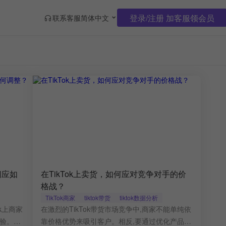
登录/注册 加客服领会员
联系客服
简体中文
间应如
在TikTok上卖货，如何应对竞争对手的价
格战？
TikTok商家
tiktok带货
tiktok数据分析
k上商家
在激烈的TikTok带货市场竞争中,商家不能单纯依
验。不
靠价格优势来吸引客户。相反,要通过优化产品定