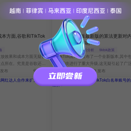
方面,谷歌和TikTok
TikTok国外版最新版的算法更新对
荐有何重大影响?
海
出海
tiktok账号分析
tiktok政策
告投放效果和成本方面无疑都
TikTok国外版发布了一个全新版本,其中
重点所在。究竟是谷歌还是
法系统进行了重大升级,这无疑引起了广
指标上表现更为出色呢?
1392
TikTok的内容推荐算法关乎到用户体验
8 发布
2024-08-09 03:21:09 发布
态,以及商家运营等方方面面。