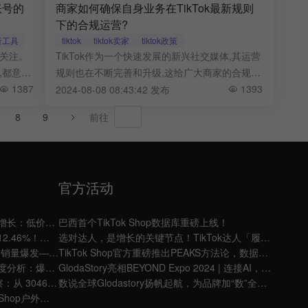
账号的
商家如何确保自身业务在TikTok最新规则
下的合规运营?
分析工具
tiktok
tiktok卖家
tiktok政策
泛关注。
TikTok作为一个快速发展的新兴社交媒体,其运营
,都意味
规则也在不断完善和升级,这给广大商家的合规经
位。
1387
营带来了一定的挑战。
1393
2024-08-08 08:43:42 发布
8
9
前往
官方活动
TikTok Shop马来站女装行业7月迎来增长：低价爆品强势带动，直播转化能力成关键
巴西首个TikTok Shop数据库重磅上线！
7月TikTok Shop美妆赛道销售额增长12.46%！头部护理逆袭，性价比内容成新爆款密码
选对达人，是增长的关键节点！TikTok达人「履约率」功能上线，带来更稳健的合作体验
TikTok美区居家品类7月迎来 25.59% 销量爆发——四大维度解析增长密码与选品策略
TikTok Shop官方重磅推出PEAKS方法论，数据驱动实现2025跨境共赢！
7月TikTok Shop泰国宠物赛道数据深度分析：爆发信号已现，谁能抓住下一个红利？
GlodaStory亮相BEYOND Expo 2024 | 连接AI，共享出海增长
6月TikTok 汽车与摩托车品类数据洞察：从 3046 万美金销售额看行业增长逻辑与破局策略
数说全球Glodastory扬帆起航，为品牌加“数”全球生意
健身设备与水上运动双引擎：TikTok Shop户外品类深度分析