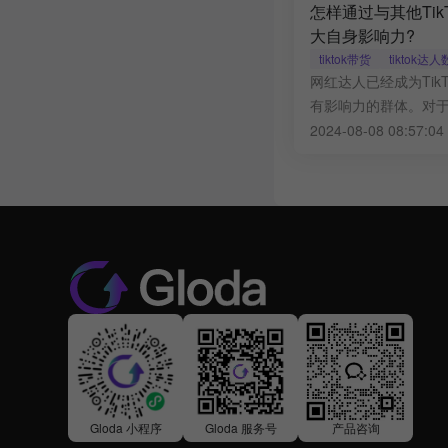
怎样通过与其他Tik
大自身影响力?
tiktok带货
tiktok达
网红达人已经成为Tik
有影响力的群体。对于
如何通过与这些头部网
2024-08-08 08:57:0
大在TikTok上的影响
Gloda 小程序
Gloda 服务号
产品咨询