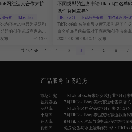
Tok网红达人合作来扩
不同类型的业务申请TikTok白名单
条件有何差异?
人数据分析
tiktok shop
tiktok入驻
tiktok账号分析
TikTok数据
Tok内容生态中最为活跃和
TikTok的白名单账号制度无疑引起了广
普通的创作者或商家来说,
白名单账号的获得对于商家和创作者来说
红进行合作,来帮助自身扩
1374
着在平台上获得更多的资源支持和优势地
4 发布
2024-08-08 08:53:44 发布
力呢?
共 101 条
1
2
3
4
5
6
7
产品服务
市场趋势
市场研究
创意选品
商品库
小店库
达人库
视频库