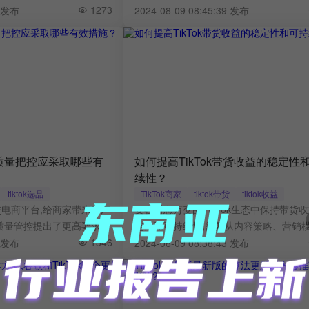
到多方面因素的影响而不断
1273
同的季节和节日都会带来特定的消费需求
2 发布
2024-08-09 08:45:39 发布
数据分析工具的运营者,深入理
家必须精准把握这些变化趋势,及时调整
的规律对于帮助商家制定精
略,满足用户需求,提高销售转化。
要。
的质量把控应采取哪些有
如何提高TikTok带货收益的稳定性
续性？
tiktok选品
TikTok商家
tiktok带货
tiktok收益
社交电商平台,给商家带来了广
要在瞬息万变的TikTok生态中保持带货
质量管控提出了更高要求。
定性和可持续性,需要从内容策略、营销
1346
据分析等多个维度进行全方位的优化和创
4 发布
2024-08-09 08:38:43 发布