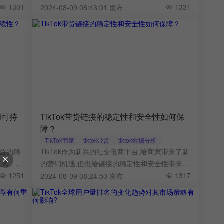
变化,商
1301
价、强化品牌价值、提升客户体验等全方位策略,
1331
2024-08-09 08:43:01 发布
选品策
提升自身的竞争力和盈利能力。
和可持
TikTok带货链接的稳定性和安全性如何保
障？
TikTok商家
tiktok带货
tiktok数据分析
收益的稳
TikTok作为新兴的社交电商平台,给商家带来了新
模式、数
的营销机遇,但也给链接的稳定性和安全性带来了
新。
1251
挑战。运营者需要从链接构建、内容发布、流量
1317
2024-08-09 08:24:50 发布
监测等方面,采取有效措施来保障TikTok带货链接
的稳定性和安全性,从而提升营销效果,降低经营
风险。